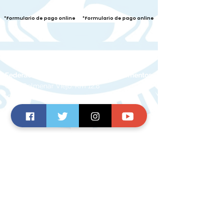
*Formulario de pago online
*Formulario de pago online
Federación Española de Bancos de Alimentos
Ctra. Colmenar Viejo. Km 12,8
(Ciudad Escolar) 28049, Madrid
TELÉFONO:
917 356 390
CORREO:
fesbal@fesbal.org
Miembros de
Reconocimientos