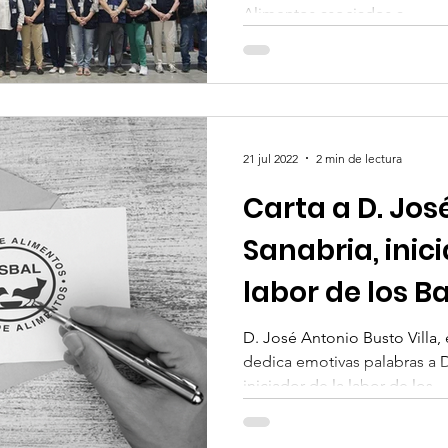
Alimentos asociados a...
21 jul 2022
2 min de lectura
Carta a D. Jos
Sanabria, inic
labor de los B
Alimentos en
D. José Antonio Busto Villa
dedica emotivas palabras a 
iniciador de la labor de los...