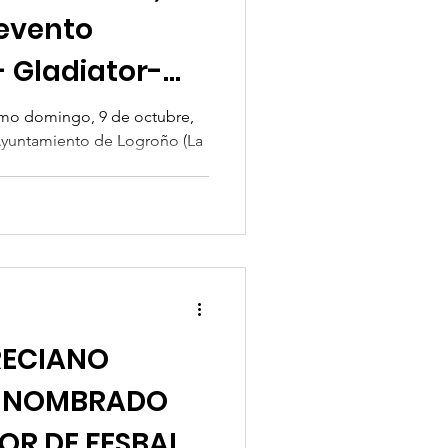
 evento
- Gladiator-
imo domingo, 9 de octubre,
 Ayuntamiento de Logroño (La
RECIANO
S NOMBRADO
OR DE FESBAL