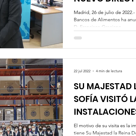
Madrid, 26 de julio de 2022.
Bancos de Alimentos ha an
D. Francisco Greciano...
22 jul 2022
4 min de lectura
SU MAJESTAD 
SOFÍA VISITÓ L
INSTALACIONE
DE ALIMENTOS
El motivo de su visita es la 
tiene Su Majestad la Reina 