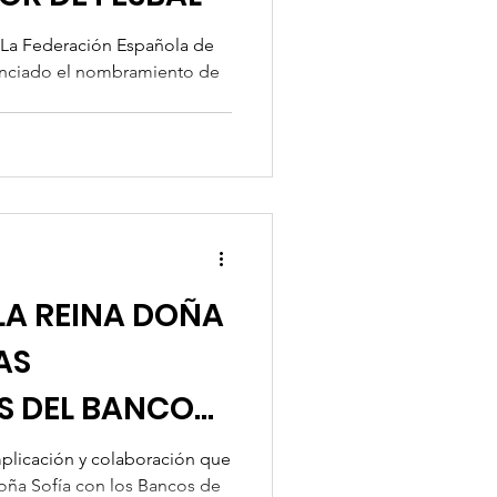
- La Federación Española de
unciado el nombramiento de
LA REINA DOÑA
AS
S DEL BANCO
 DE NAVARRA
implicación y colaboración que
Doña Sofía con los Bancos de