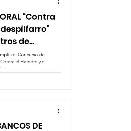
ORAL “Contra
 despilfarro”
ntros de
ecial
amplía el Concurso de
Contra el Hambre y el
la...
BANCOS DE