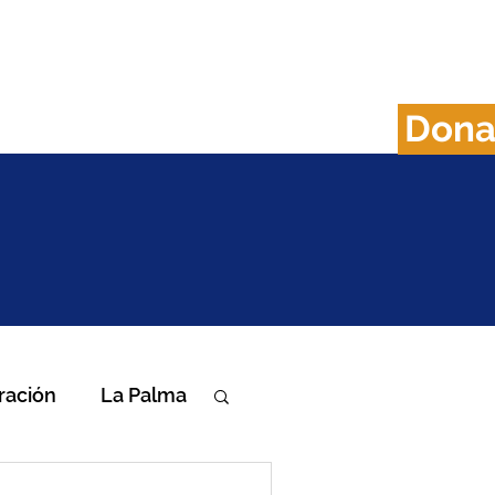
Don
FAQS
Plan B
ración
La Palma