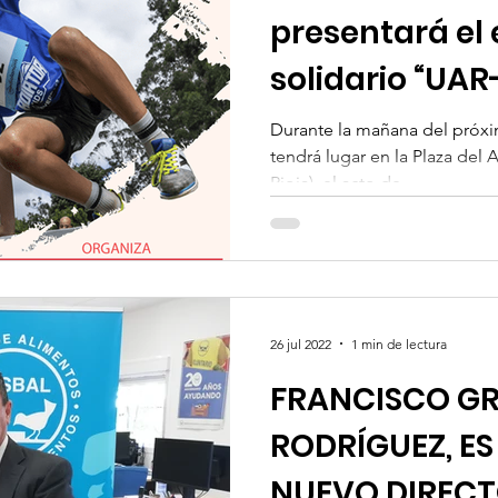
presentará el
solidario “UAR
Race”
Durante la mañana del próx
tendrá lugar en la Plaza del
Rioja), el acto de...
26 jul 2022
1 min de lectura
FRANCISCO G
RODRÍGUEZ, E
NUEVO DIRECT