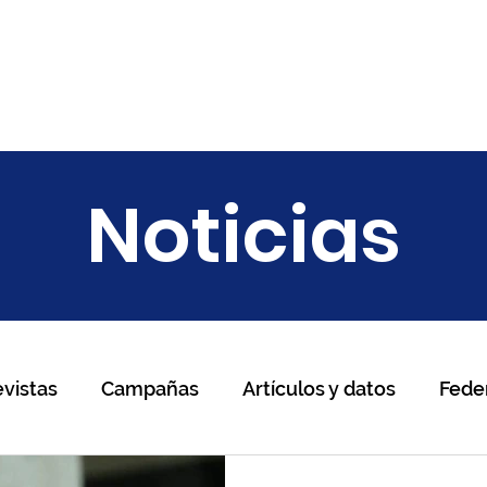
ariado
Empresas
Transparencia
Informes
Noticias
Noticias
evistas
Campañas
Artículos y datos
Fede
os
TodosConUcrania