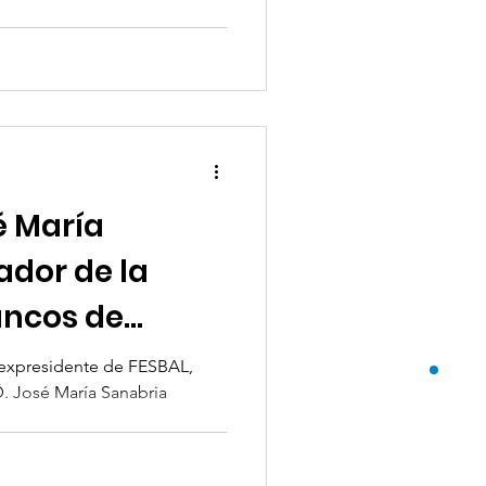
é María
iador de la
ancos de
 España
, expresidente de FESBAL,
D. José María Sanabria