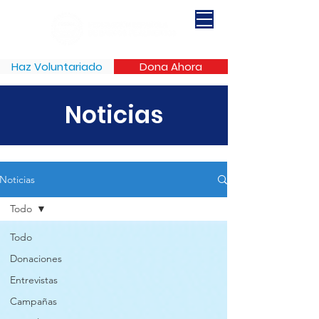
Haz Voluntariado
Dona Ahora
Noticias
Noticias
Todo
Todo
Donaciones
Entrevistas
Campañas