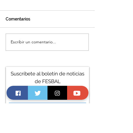
Comentarios
Escribir un comentario...
XPO Logistics recauda
“Danos la Lata” 
más de una tonelada de
campaña solidar
alimentos para los
TIPSA y los Ban
Bancos de Alimentos
Alimentos
Suscríbete al boletín de noticias
de FESBAL
Suscríbete