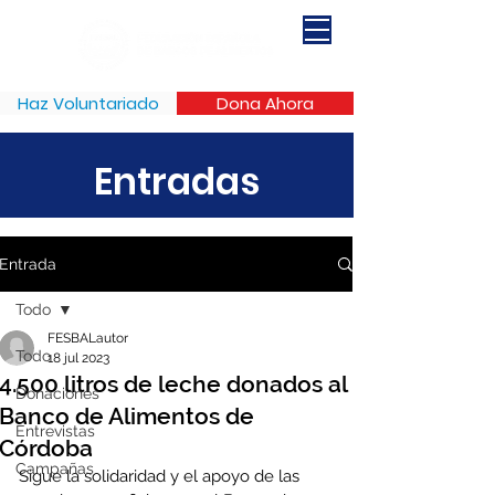
Haz Voluntariado
Dona Ahora
Entradas
Entrada
Todo
FESBALautor
Todo
18 jul 2023
4.500 litros de leche donados al
Donaciones
Banco de Alimentos de
Entrevistas
Córdoba
Campañas
Sigue la solidaridad y el apoyo de las 