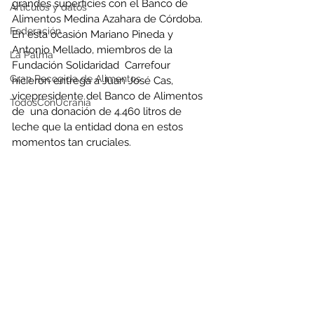
grandes superficies con el Banco de 
Artículos y datos
Alimentos Medina Azahara de Córdoba. 
Federación
En esta ocasión Mariano Pineda y 
Antonio Mellado, miembros de la 
La Palma
Fundación Solidaridad  Carrefour 
Gran Recogida de Alimentos
hicieron entrega a Juan José Cas, 
vicepresidente del Banco de Alimentos 
TodosConUcrania
de  una donación de 4.460 litros de 
leche que la entidad dona en estos 
momentos tan cruciales.