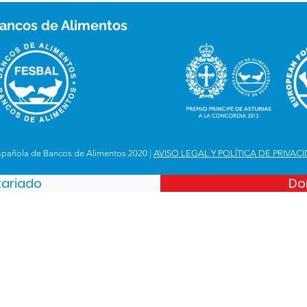
ancos de Alimentos
spañola de Bancos de Alimentos 2020 |
AVISO LEGAL Y POLÍTICA DE PRIVAC
tariado
Do
Española de Bancos de Alimentos
iejo. Km 12,8
 28049, Madrid
 356 390
@fesbal.org