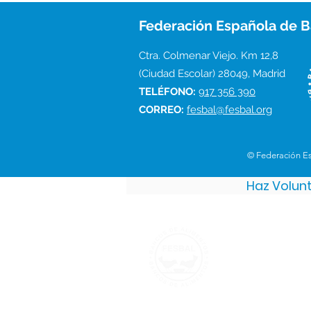
Federación Española de B
Ctra. Colmenar Viejo. Km 12,8
(Ciudad Escolar) 28049, Madrid
TELÉFONO:
917 356 390
CORREO:
fesbal@fesbal.org
© Federación E
Haz Volun
Federación 
Ctra. Colmenar V
(Ciudad Escolar)
TELÉFONO:
917
CORREO:
fesbal