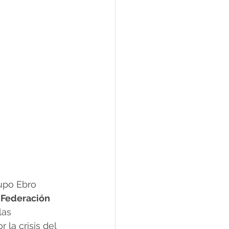
rupo Ebro 
 Federación 
las 
la crisis del 