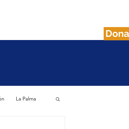
Don
FAQS
Plan B
ón
La Palma