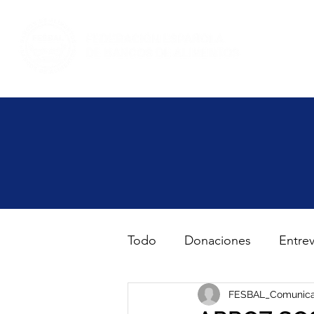
Inicio
Haz volunt
Todo
Donaciones
Entrev
Gran Recogida de Alimento
FESBAL_Comunica