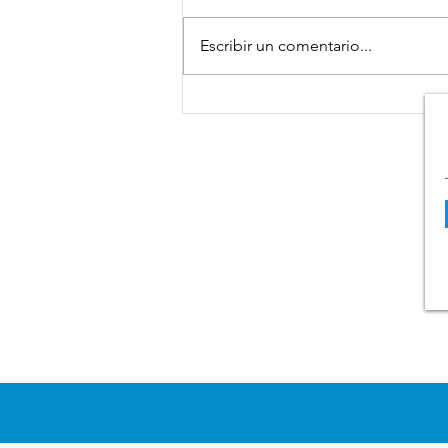
Escribir un comentario...
El Parlamento Europeo con
FESBAL