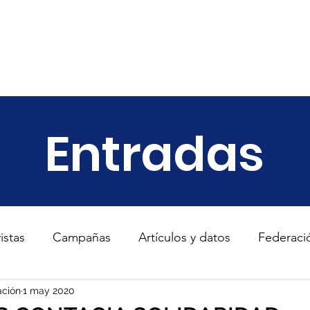
ariado
Empresas
Transparencia
Informes
Noticias
Entradas
istas
Campañas
Artículos y datos
Federaci
s
ción
1 may 2020
TodosConUcrania