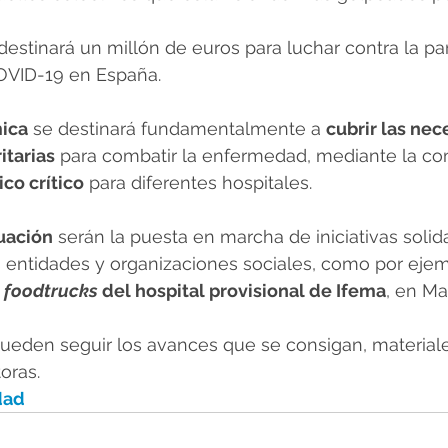
 destinará un millón de euros para luchar contra la p
OVID-19 en España.
ica
 se destinará fundamentalmente a 
cubrir las nec
itarias
 para combatir la enfermedad, mediante la co
co crítico
 para diferentes hospitales.
tuación
 serán la puesta en marcha de iniciativas solida
 entidades y organizaciones sociales, como por ejem
 
foodtrucks
 del hospital provisional de Ifema
, en Ma
pueden seguir los avances que se consigan, material
oras.
dad