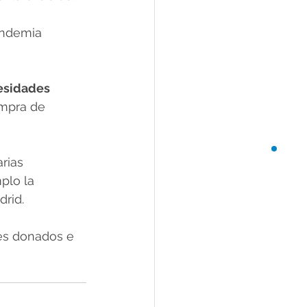
andemia 
esidades 
mpra de 
rias 
plo la 
drid.
es donados e 