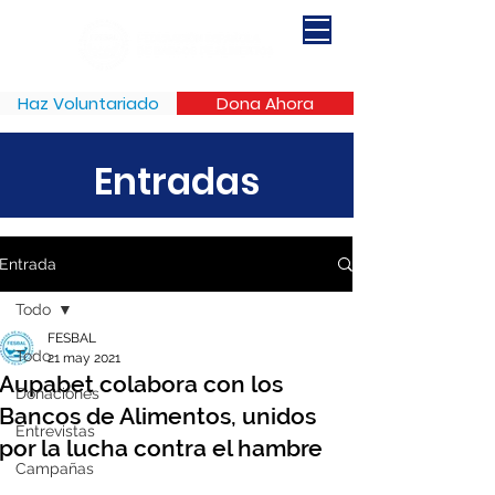
Haz Voluntariado
Dona Ahora
Entradas
Entrada
Todo
FESBAL
Todo
21 may 2021
Aupabet colabora con los
Donaciones
Bancos de Alimentos, unidos
Entrevistas
por la lucha contra el hambre
Campañas