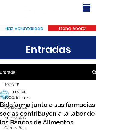
Haz Voluntariado
Dona Ahora
Entradas
Entrada
Todo
FESBAL
Todo
4 feb 2021
Bidafarma junto a sus farmacias
Donaciones
socias contribuyen a la labor de
Entrevistas
los Bancos de Alimentos
Campañas