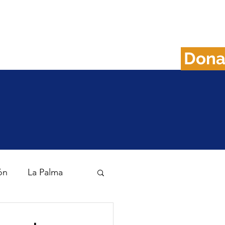
Don
FAQS
Plan B
ón
La Palma