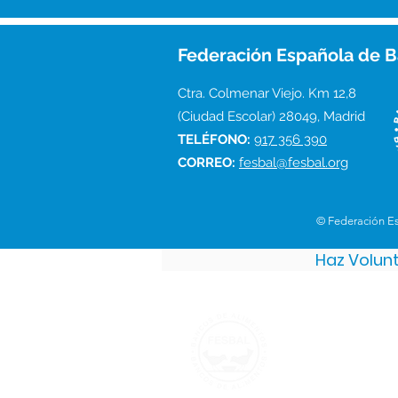
Federación Española de B
Ctra. Colmenar Viejo. Km 12,8
(Ciudad Escolar) 28049, Madrid
TELÉFONO:
917 356 390
CORREO:
fesbal@fesbal.org
© Federación E
Haz Volun
Federación 
Ctra. Colmenar V
(Ciudad Escolar)
TELÉFONO:
917