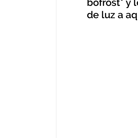
bofrost* y
de luz a a