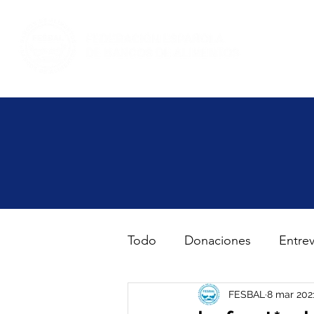
Inicio
Haz volunt
Todo
Donaciones
Entrev
Gran Recogida de Alimento
FESBAL
8 mar 202