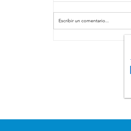
Escribir un comentario...
El Parlamento Europeo con
FESBAL