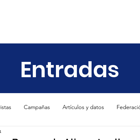
ariado
Empresas
Transparencia
Informes
Noticias
Entradas
istas
Campañas
Artículos y datos
Federaci
s
1
TodosConUcrania