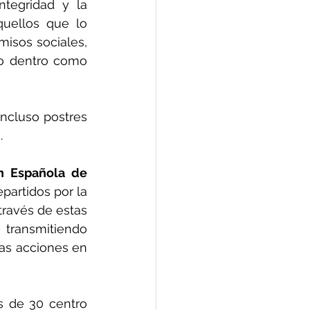
tegridad y la 
uellos que lo 
sos sociales, 
to dentro como 
ncluso postres 
. 
n Española de 
artidos por la 
ravés de estas 
transmitiendo 
as acciones en 
 de 30 centro 