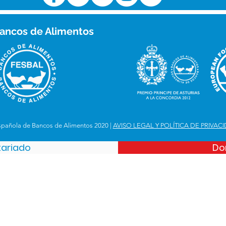
ancos de Alimentos
spañola de Bancos de Alimentos 2020 |
AVISO LEGAL Y POLÍTICA DE PRIVAC
tariado
Do
Española de Bancos de Alimentos
iejo. Km 12,8
 28049, Madrid
 356 390