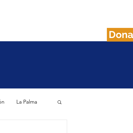
Don
FAQS
Plan B
ón
La Palma