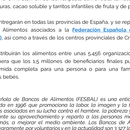
s, cacao soluble y tarritos infantiles de fruta y de p
tregarán en todas las provincias de España, y se repar
 Alimentos asociados a la 
Federación Española 
)
, así como a través de los centros provinciales de Cr
tribuirán los alimentos entre unas 5.456 organizaci
era que los 1,5 millones de beneficiarios finales p
mida completa para una persona o para una famil
s bebés.
ñola de Bancos de Alimentos (FESBAL) es una entida
da en 1996 que promociona la labor, la imagen y la fi
 asociados en su lucha contra el hambre, la pobreza y 
nte su aprovechamiento y reparto a las personas má
más, a mejorar el medio ambiente. Los Bancos de Al
egramente por voluntarios y en la actualidad son 3.327 l