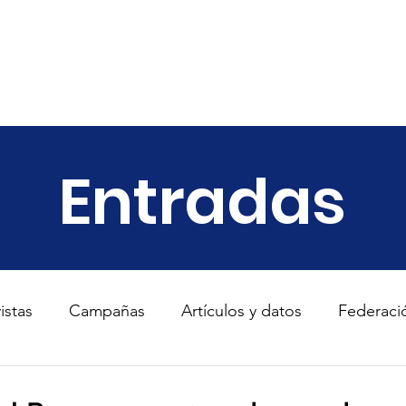
ariado
Empresas
Transparencia
Informes
Noticias
Entradas
istas
Campañas
Artículos y datos
Federaci
s
TodosConUcrania