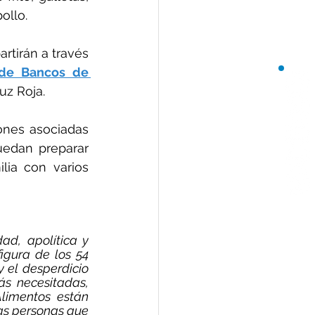
ollo.
tirán a través 
de Bancos de 
uz Roja.
ones asociadas 
uedan preparar 
ia con varios 
d, apolítica y 
gura de los 54 
el desperdicio 
s necesitadas, 
imentos están 
as personas que 