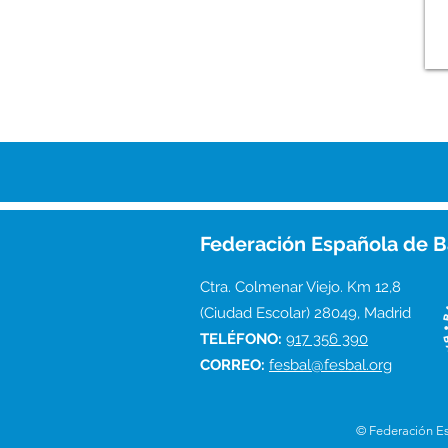
Federación Española de B
Ctra. Colmenar Viejo. Km 12,8
(Ciudad Escolar) 28049, Madrid
TELÉFONO:
917 356 390
CORREO:
fesbal@fesbal.org
© Federación E