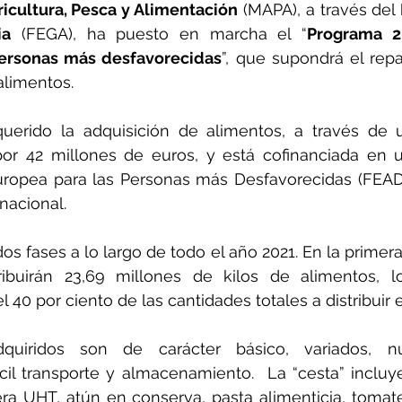
ricultura, Pesca y Alimentación
 (MAPA), a través del 
ia
 (FEGA), ha puesto en marcha el “
Programa 2
personas más desfavorecidas
”, que supondrá el repa
alimentos.
querido la adquisición de alimentos, a través de 
, por 42 millones de euros, y está cofinanciada en 
ropea para las Personas más Desfavorecidas (FEAD)
nacional.
dos fases a lo largo de todo el año 2021. En la primer
ribuirán 23,69 millones de kilos de alimentos, 
40 por ciento de las cantidades totales a distribuir 
uiridos son de carácter básico, variados, nutr
il transporte y almacenamiento.  La “cesta” incluye 
ra UHT, atún en conserva, pasta alimenticia, tomate fr