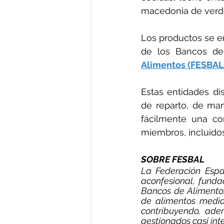
macedonia de verdura
Los productos se en
de los Bancos de
Alimentos (FESBAL
Estas entidades dis
de reparto, de man
fácilmente una co
miembros, incluido
SOBRE FESBAL 
La Federación Espa
aconfesional, funda
Bancos de Alimentos
de alimentos media
contribuyendo, ade
gestionados casi ínt