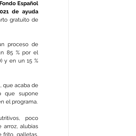
Fondo Español 
021 de ayuda 
rto gratuito de 
un proceso de 
un 85 % por el 
 y en un 15 % 
a, que acaba de 
lo que supone 
en el programa.
itivos, poco 
arroz, alubias 
ito, galletas, 