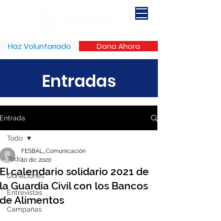
Haz Voluntariado
Dona Ahora
Entradas
Entrada
Todo
FESBAL_Comunicación
Todo
10 dic 2020
El calendario solidario 2021 de
Donaciones
la Guardia Civil con los Bancos
Entrevistas
de Alimentos
Campañas