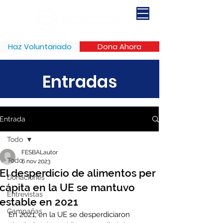
Haz Voluntariado
Dona Ahora
Entradas
Entrada
Todo
FESBALautor
Todo
6 nov 2023
El desperdicio de alimentos per
Donaciones
cápita en la UE se mantuvo
Entrevistas
estable en 2021
Campañas
En 2021, en la UE se desperdiciaron 