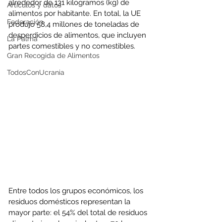
alrededor de 131 kilogramos (kg) de 
Artículos y datos
alimentos por habitante. En total, la UE 
Federación
produjo 58,4 millones de toneladas de 
desperdicios de alimentos, que incluyen 
La Palma
partes comestibles y no comestibles.
Gran Recogida de Alimentos
TodosConUcrania
Entre todos los grupos económicos, los 
residuos domésticos representan la 
mayor parte: el 54% del total de residuos 