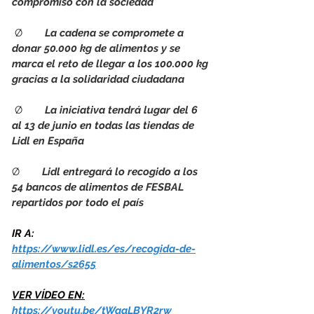
compromiso con la sociedad
Ø        
La cadena se compromete a 
donar 50.000 kg de alimentos y se 
marca el reto de llegar a los 100.000 kg 
gracias a la solidaridad ciudadana
Ø        
La iniciativa tendrá lugar del 6 
al 13 de junio en todas las tiendas de 
Lidl en España
Ø        
Lidl entregará lo recogido a los 
54 bancos de alimentos de FESBAL 
repartidos por todo el país
IR A: 
https://www.lidl.es/es/recogida-de-
alimentos/s2655
VER VÍDEO EN:
https://youtu.be/tWaaLBYR2rw