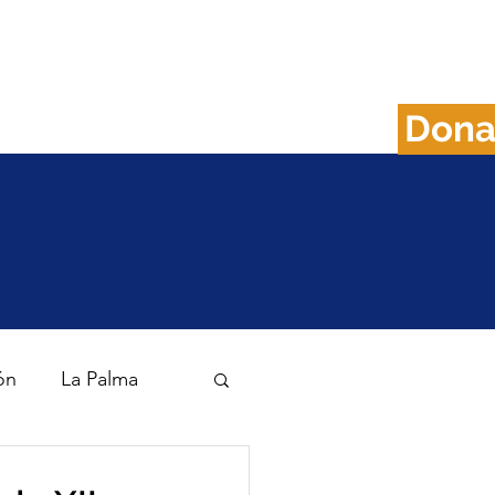
Don
FAQS
Plan B
ón
La Palma