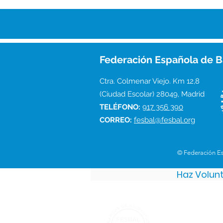
Federación Española de B
Ctra. Colmenar Viejo. Km 12,8
(Ciudad Escolar) 28049, Madrid
TELÉFONO:
917 356 390
CORREO:
fesbal@fesbal.org
© Federación E
Haz Volun
Federación 
Ctra. Colmenar V