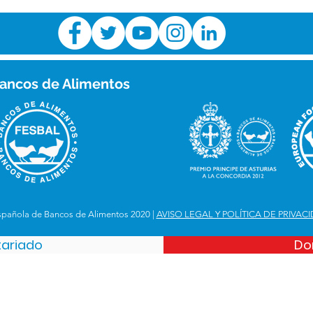
ancos de Alimentos
spañola de Bancos de Alimentos 2020 |
AVISO LEGAL Y POLÍTICA DE PRIVAC
tariado
Do
Española de Bancos de Alimentos
iejo. Km 12,8