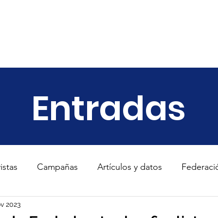
ariado
Empresas
Transparencia
Informes
Noticias
Entradas
istas
Campañas
Artículos y datos
Federaci
s
ov 2023
TodosConUcrania