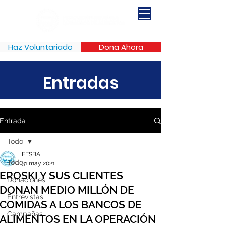
Haz Voluntariado
Dona Ahora
Entradas
Entrada
Todo
FESBAL
Todo
31 may 2021
EROSKI Y SUS CLIENTES
Donaciones
DONAN MEDIO MILLÓN DE
Entrevistas
COMIDAS A LOS BANCOS DE
Campañas
ALIMENTOS EN LA OPERACIÓN