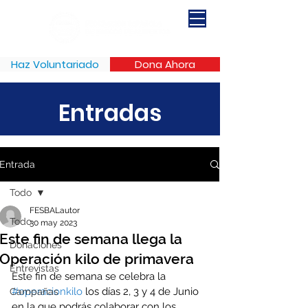
Haz Voluntariado
Dona Ahora
Entradas
Entrada
Todo
FESBALautor
Todo
30 may 2023
Este fin de semana llega la
Donaciones
Operación kilo de primavera
Entrevistas
Este fin de semana se celebra la 
#operacionkilo
 los días 2, 3 y 4 de Junio 
Campañas
en la que podrás colaborar con los 