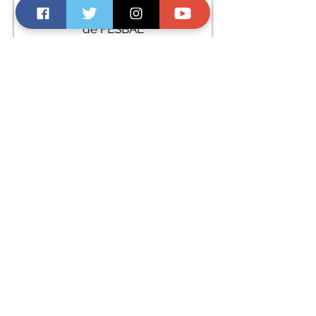
Suscríbete al boletín de noticias
de FESBAL
Suscríbete
© Federación Española de Bancos de
Alimentos 2020 |
AVISO LEGAL Y POLÍTICA DE
PRIVACIDAD Y COOKIES
Federación Española de Bancos de Alimentos
Ctra. Colmenar Viejo. Km 12,8
(Ciudad Escolar) 28049, Madrid