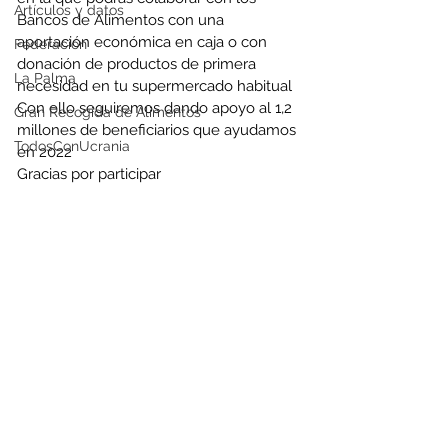
Artículos y datos
Bancos de Alimentos con una 
aportación económica en caja o con 
Federación
donación de productos de primera 
La Palma
necesidad en tu supermercado habitual
Con ello seguiremos dando apoyo al 1,2 
Gran Recogida de Alimentos
millones de beneficiarios que ayudamos 
TodosConUcrania
en 2022
Gracias por participar