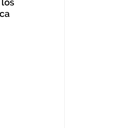
 los
sca