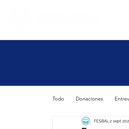
Inicio
Haz volunt
Todo
Donaciones
Entrev
Gran Recogida de Alimento
FESBAL
2 sept 202