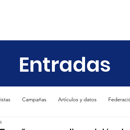
ariado
Empresas
Transparencia
Informes
Noticias
Entradas
istas
Campañas
Artículos y datos
Federaci
s
1
TodosConUcrania