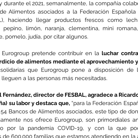
o y durante el 2021, semanalmente, la compañía colab
de Alimentos asociados a la Federación Española
), haciendo llegar productos frescos como lechu
, pepino, limón, naranja, clementina, mini romana,
, pomelo, judía, por citar algunos.
, Eurogroup pretende contribuir en la 
luchar contra
rdicio de alimentos mediante el aprovechamiento y 
solidarias que Eurogroup pone a disposición de 
 lleguen a las personas más necesitadas.
 Fernández, director de FESBAL, agradece a Ricard
a) su labor y destaca que,
 “para la Federación Espa
 54 Bancos de Alimentos asociados, este tipo de do
samente nos ofrece Eurogroup, son primordiales an
do por la pandemia COVID-19, y con la que pod
 de 600.000 familias que estamos atendiendo en la a