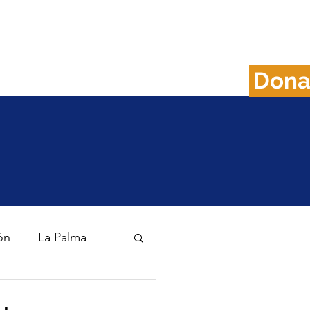
Don
FAQS
Plan B
ón
La Palma