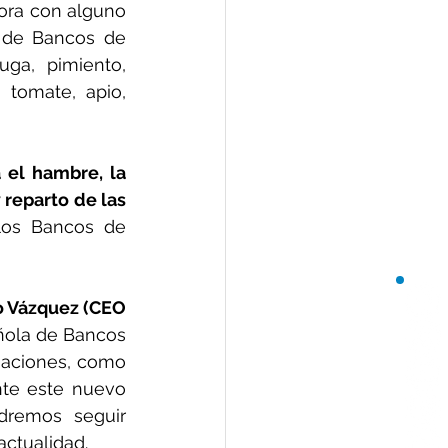
ora con alguno 
 de Bancos de 
ga, pimiento, 
 tomate, apio, 
 el hambre, la 
reparto de las 
los Bancos de 
o Vázquez (CEO 
ñola de Bancos 
naciones, como 
te este nuevo 
remos seguir 
ctualidad.