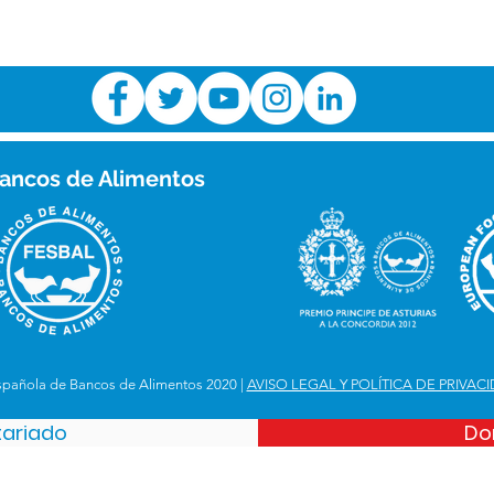
ancos de Alimentos
spañola de Bancos de Alimentos 2020 |
AVISO LEGAL Y POLÍTICA DE PRIVAC
tariado
Do