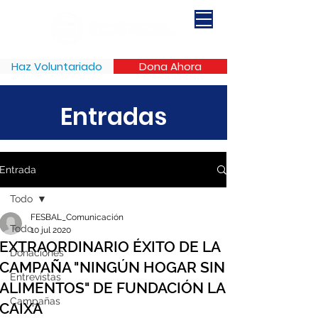
Haz Voluntariado
Dona Ahora
Entradas
Entrada
Todo
FESBAL_Comunicación
Todo
10 jul 2020
EXTRAORDINARIO ÉXITO DE LA
Donaciones
CAMPAÑA "NINGÚN HOGAR SIN
Entrevistas
ALIMENTOS" DE FUNDACIÓN LA
Campañas
CAIXA