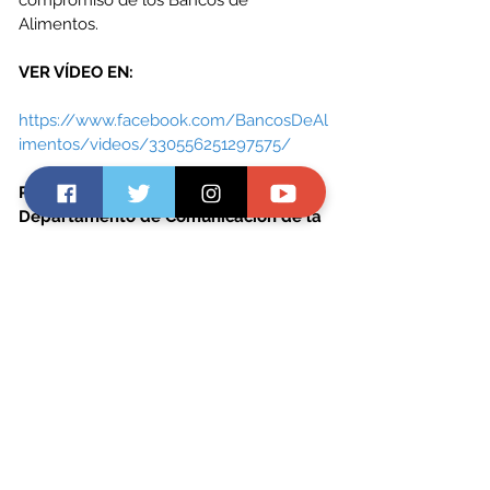
Alimentos.
VER VÍDEO EN: 
https://www.facebook.com/BancosDeAl
imentos/videos/330556251297575/
Para más información
Departamento de Comunicación de la 
Fundación ”la Caixa”
Paula Baldrich: 690 386 536 / 
pbaldrich@fundacionlacaixa.org
Juan A. García Fermosel: 608 21 30 95 / 
jagarcia
@fundacionlacaixa.org
Sala de Prensa Multimedia: 
https://prensa.fundacionlacaixa.org/
Dirección Ejecutiva de Comunicación y 
Relaciones Externas de CaixaBank
Aitor García: 680 740 737 / 