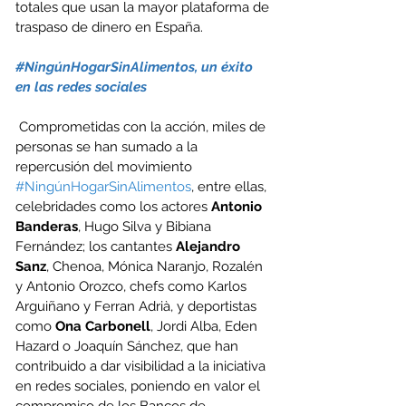
totales que usan la mayor plataforma de 
traspaso de dinero en España.
#NingúnHogarSinAlimentos
, un éxito 
en las redes sociales
 Comprometidas con la acción, miles de 
personas se han sumado a la 
repercusión del movimiento 
#NingúnHogarSinAlimentos
, entre ellas, 
celebridades como los actores 
Antonio 
Banderas
, Hugo Silva y Bibiana 
Fernández; los cantantes 
Alejandro 
Sanz
, Chenoa, Mónica Naranjo, Rozalén 
y Antonio Orozco, chefs como Karlos 
Arguiñano y Ferran Adrià, y deportistas 
como 
Ona Carbonell
, Jordi Alba, Eden 
Hazard o Joaquín Sánchez, que han 
contribuido a dar visibilidad a la iniciativa 
en redes sociales, poniendo en valor el 
compromiso de los Bancos de 