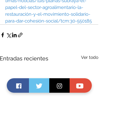
timas-noticias/luis-planas-subraya-el-
papel-del-sector-agroalimentario-la-
restauración-y-el-movimiento-solidario-
para-dar-cohesión-social/tcm:30-550185
Ver todo
Entradas recientes