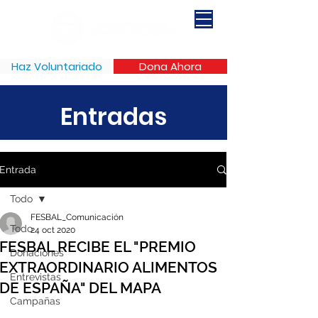
Haz Voluntariado
Dona Ahora
Entradas
Entrada
Todo
FESBAL_Comunicación
Todo
24 oct 2020
FESBAL RECIBE EL "PREMIO
Donaciones
EXTRAORDINARIO ALIMENTOS
Entrevistas
DE ESPAÑA" DEL MAPA
Campañas