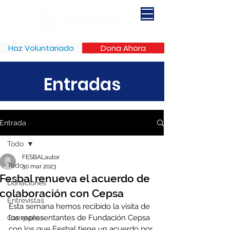
Haz Voluntariado
Dona Ahora
Entradas
Entrada
Todo
FESBALautor
Todo
30 mar 2023
Fesbal renueva el acuerdo de
Donaciones
colaboración con Cepsa
Entrevistas
Esta semana hemos recibido la visita de 
los representantes de Fundación Cepsa 
Campañas
con los que Fesbal tiene un acuerdo por 