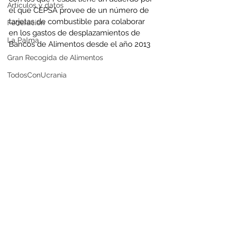
Artículos y datos
el que CEPSA provee de un número de 
tarjetas de combustible para colaborar 
Federación
en los gastos de desplazamientos de 
La Palma
Bancos de Alimentos desde el año 2013
Gran Recogida de Alimentos
TodosConUcrania