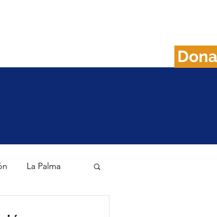
Don
FAQS
Plan B
ón
La Palma