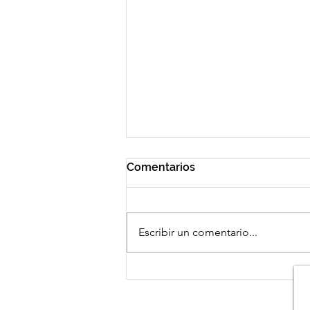
Comentarios
Escribir un comentario...
Su Majestad La Reina Doña
Sofía visitará los Bancos de
Alimentos de la provincia de