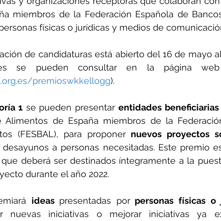
ativas y organizaciones receptoras que colaboran con
ña miembros de la Federación Española de Bancos
ersonas físicas o jurídicas y medios de comunicació
ación de candidaturas está abierto del 16 de mayo al 
es se pueden consultar en la página web
l.org.es/premioswkkellogg
).
oría 1
 se pueden presentar 
entidades beneficiarias
 Alimentos de España miembros de la Federación
tos (FESBAL), para proponer 
nuevos proyectos so
r desayunos a personas necesitadas. Este premio es
 que deberá ser destinados íntegramente a la puest
oyecto durante el año 2022.
emiará 
ideas 
presentadas por
 personas físicas o 
r nuevas iniciativas o mejorar iniciativas ya ex