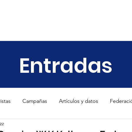
ariado
Empresas
Transparencia
Informes
Noticias
Entradas
istas
Campañas
Artículos y datos
Federaci
s
22
TodosConUcrania