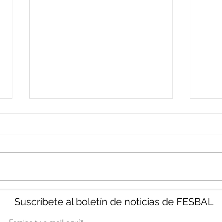
La UAR de la Guardia Civil,
FRA
Suscríbete al boletín de noticias de FESBAL
presentará el evento
ROD
solidario “UAR- Gladiator-
NOM