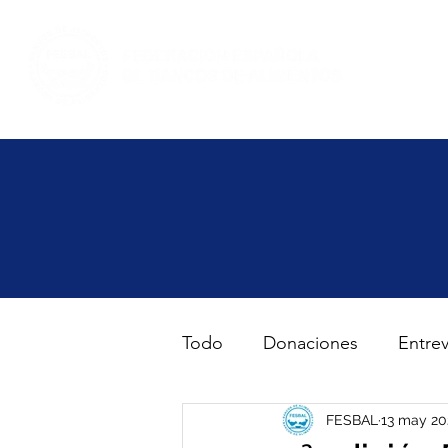
Inicio
Haz volunt
Todo
Donaciones
Entrev
Gran Recogida de Alimento
FESBAL
13 may 20