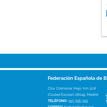
León
Federación Española de B
Ctra. Colmenar Viejo. Km 12,8
(Ciudad Escolar) 28049, Madrid
TELÉFONO:
917 356 390
CORREO:
fesbal@fesbal.org