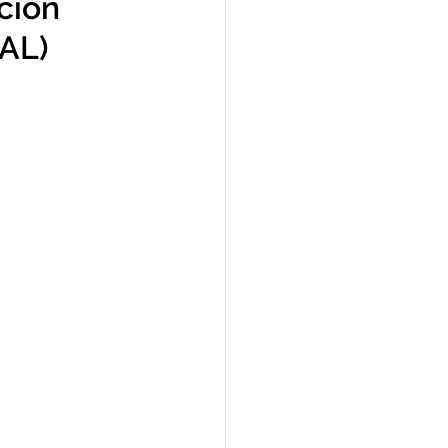
ción
AL)