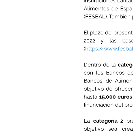
instituciones carit
Alimentos de Espa
(FESBAL). También p
El plazo de present
2022 y las bas
(
https://www.fesba
Dentro de la 
categ
con los
Bancos de
Bancos de Alimen
objetivo de ofrece
hasta 
15.000 euros
financiación del pr
La 
categoría 2
 pr
objetivo sea crea