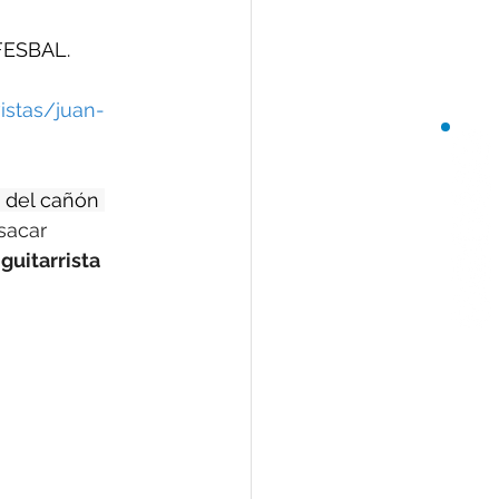
 FESBAL.
istas/juan-
e del cañón 
sacar 
guitarrista 