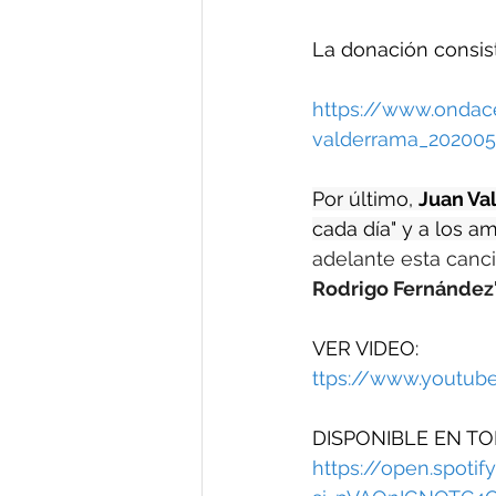
La donación consist
https://www.ondace
valderrama_20200
Por último, 
Juan Va
cada día" y a los a
adelante esta canci
Rodrigo Fernández"
VER VIDEO: 
ttps://www.youtu
DISPONIBLE EN TO
https://open.spot