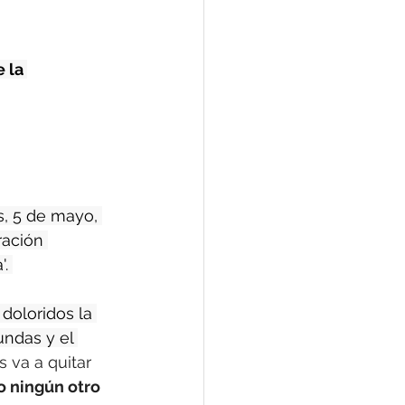
 la 
, 5 de mayo, 
ración 
. 
doloridos la 
undas y el 
 va a quitar 
o ningún otro 