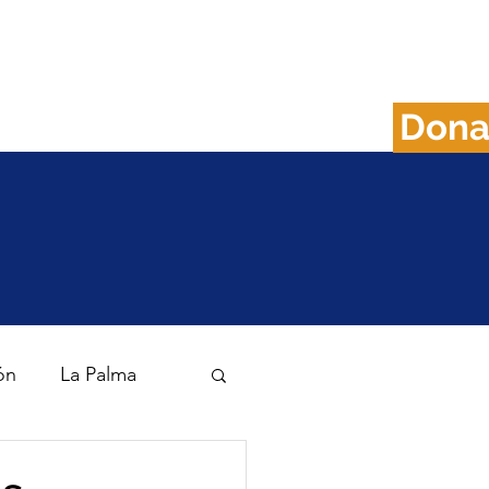
Don
FAQS
Plan B
ón
La Palma