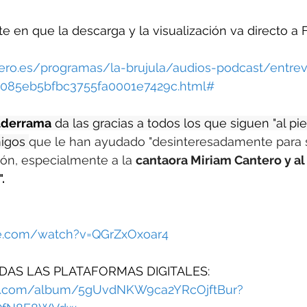
e en que la descarga y la visualización va directo a
ro.es/programas/la-brujula/audios-podcast/entrev
5085eb5bfbc3755fa0001e7429c.html#
lderrama
 da las gracias a todos los que siguen "al pi
migos 
que le han ayudado "desinteresadamente para 
ón, especialmente a la 
cantaora Miriam Cantero y al 
.
be.com/watch?v=QGrZxOxoar4
DAS LAS PLATAFORMAS DIGITALES: 
ify.com/album/5gUvdNKW9ca2YRcOjftBur?