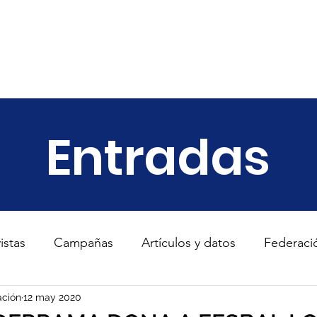
ariado
Empresas
Transparencia
Informes
Noticias
Entradas
istas
Campañas
Artículos y datos
Federaci
s
ción
12 may 2020
TodosConUcrania