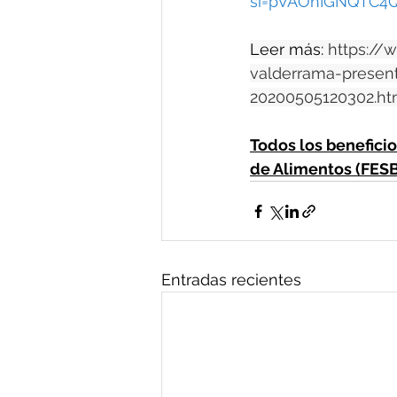
si=pVAOnIGNQTC
Leer más: 
https://
valderrama-present
20200505120302.ht
Todos los benefici
de Alimentos (FES
Entradas recientes