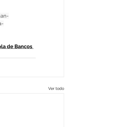
uan-
a-
ola de Bancos 
Ver todo