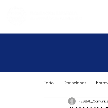
Inicio
Haz volunt
Todo
Donaciones
Entrev
Gran Recogida de Alimento
FESBAL_Comunica