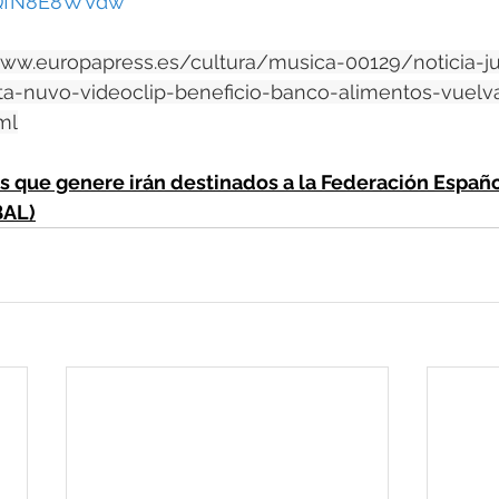
4QfN8E8WVdw
www.europapress.es/cultura/musica-00129/noticia-j
a-nuvo-videoclip-beneficio-banco-alimentos-vuelv
ml
os que genere irán destinados a la Federación Españ
BAL)