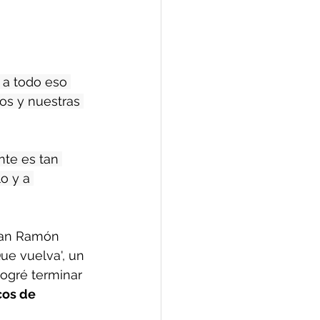
 a todo eso 
s y nuestras 
te es tan 
o y a 
uan Ramón 
ue vuelva', un 
logré terminar 
os de 