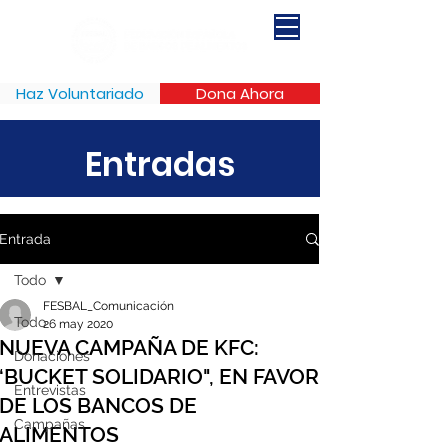
Haz Voluntariado
Dona Ahora
Entradas
Entrada
Todo
FESBAL_Comunicación
Todo
26 may 2020
NUEVA CAMPAÑA DE KFC:
Donaciones
‘BUCKET SOLIDARIO", EN FAVOR
Entrevistas
DE LOS BANCOS DE
Campañas
ALIMENTOS