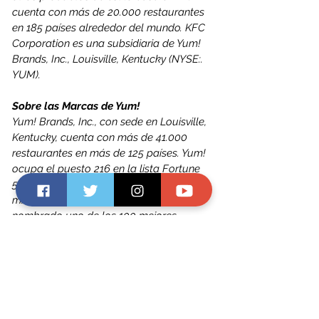
cuenta con más de 20.000 restaurantes 
en 185 países alrededor del mundo. KFC 
Corporation es una subsidiaria de Yum! 
Brands, Inc., Louisville, Kentucky (NYSE:. 
YUM). 
Sobre las Marcas de Yum! 
Yum! Brands, Inc., con sede en Louisville, 
Kentucky, cuenta con más de 41.000 
restaurantes en más de 125 países. Yum! 
ocupa el puesto 216 en la lista Fortune 
500, con ingresos superiores a los 13.000 
millones de dólares. En 2014 Yum! fue 
nombrado uno de los 100 mejores 
colaboradores empresariales por la 
revista de Responsabilidad Corporativa. 
Los restaurantes de las marcas de la 
compañía - KFC, Pizza Hut y Taco Bell - 
son líderes mundiales en cada una de 
sus respectivas categorías de producto: 