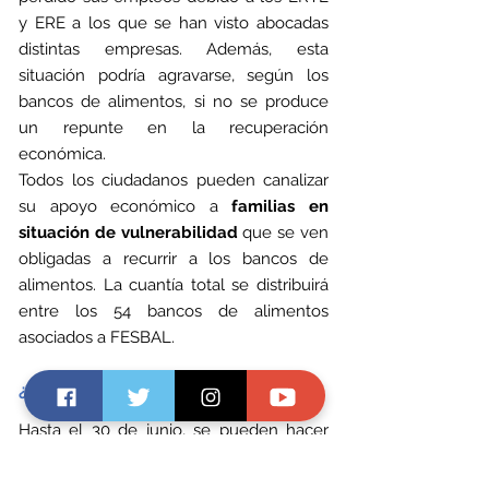
y ERE a los que se han visto abocadas 
distintas empresas. Además, esta 
situación podría agravarse, según los 
bancos de alimentos, si no se produce 
un repunte en la recuperación 
económica. 
Todos los ciudadanos pueden canalizar 
su apoyo económico a 
familias en 
situación de vulnerabilidad
 que se ven 
obligadas a recurrir a los bancos de 
alimentos. La cuantía total se distribuirá 
entre los 54 bancos de alimentos 
asociados a FESBAL.
¿Cómo se puede colaborar?
Hasta el 30 de junio, se pueden hacer 
donativos a través de 
Bizum
, enviando el 
donativo al número 38014, también por 
medio del portal corporativo de 