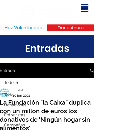
Haz Voluntariado
Dona Ahora
Entradas
Entrada
Todo
FESBAL
Todo
10 jun 2021
La Fundación ”la Caixa” duplica
Donaciones
con un millón de euros los
Entrevistas
donativos de 'Ningún hogar sin
Campañas
alimentos'