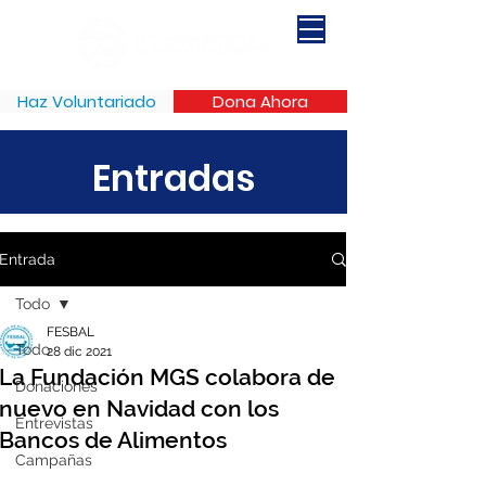
Haz Voluntariado
Dona Ahora
Entradas
Entrada
Todo
FESBAL
Todo
28 dic 2021
La Fundación MGS colabora de
Donaciones
nuevo en Navidad con los
Entrevistas
Bancos de Alimentos
Campañas