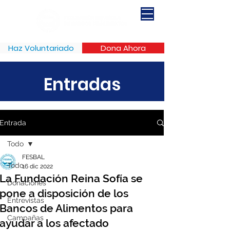
Haz Voluntariado
Dona Ahora
Entradas
Entrada
Todo
FESBAL
Todo
16 dic 2022
La Fundación Reina Sofía se
Donaciones
pone a disposición de los
Entrevistas
Bancos de Alimentos para
Campañas
ayudar a los afectado