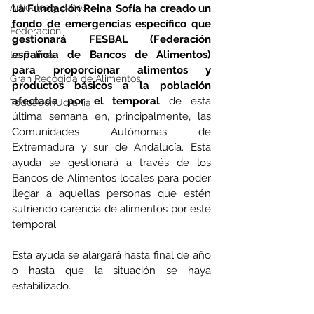
Artículos y datos
La Fundación Reina Sofía ha creado un 
fondo de emergencias específico que 
Federación
gestionará FESBAL (Federación 
española de Bancos de Alimentos) 
La Palma
para proporcionar alimentos y 
Gran Recogida de Alimentos
productos básicos a la población 
afectada por el temporal
 de esta 
TodosConUcrania
última semana en, principalmente, las 
Comunidades Autónomas de 
Extremadura y sur de Andalucía. Esta 
ayuda se gestionará a través de los 
Bancos de Alimentos locales para poder 
llegar a aquellas personas que estén 
sufriendo carencia de alimentos por este 
temporal. 
Esta ayuda se alargará hasta final de año 
o hasta que la situación se haya 
estabilizado.