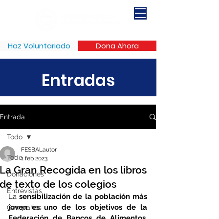
Haz Voluntariado
Dona Ahora
Entradas
Entrada
Todo
FESBALautor
Todo
1 feb 2023
La Gran Recogida en los libros
Donaciones
de texto de los colegios
Entrevistas
La 
sensibilización de la población más 
joven es uno de los objetivos de la 
Campañas
Federación de Bancos de Alimentos
. 