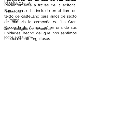
Artículos y datos
Recientemente a través de la editorial 
Barcanova se ha incluido en el libro de 
Federación
texto de castellano para niños de sexto 
La Palma
de primaria la campaña de "La Gran 
Recogida de Alimentos" en una de sus 
Gran Recogida de Alimentos
unidades, hecho del que nos sentimos 
TodosConUcrania
especialmente orgullosos.