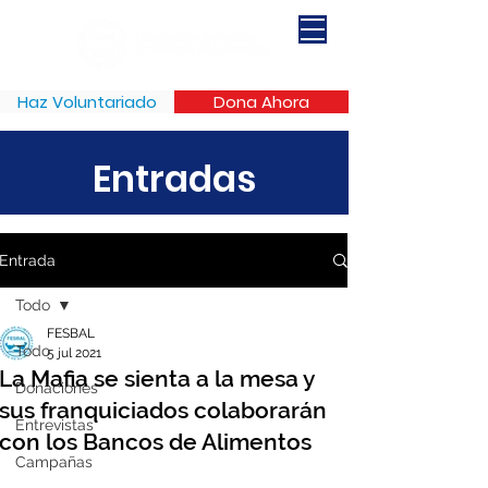
Haz Voluntariado
Dona Ahora
Entradas
Entrada
Todo
FESBAL
Todo
5 jul 2021
La Mafia se sienta a la mesa y
Donaciones
sus franquiciados colaborarán
Entrevistas
con los Bancos de Alimentos
Campañas