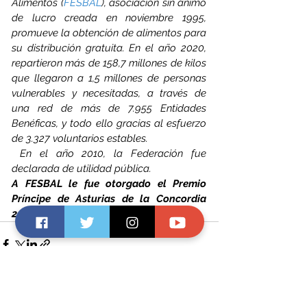
Alimentos (
FESBAL
), asociación sin ánimo 
de lucro creada en noviembre 1995, 
promueve la obtención de alimentos para 
su distribución gratuita. En el año 2020, 
repartieron más de 158,7 millones de kilos 
que llegaron a 1,5 millones de personas 
vulnerables y necesitadas, a través de 
una red de más de 7.955 Entidades 
Benéficas, y todo ello gracias al esfuerzo 
de 3.327 voluntarios estables.
 En el año 2010, la Federación fue 
declarada de utilidad pública.
A FESBAL le fue otorgado el Premio 
Príncipe de Asturias de la Concordia 
2012.
Ver todo
Entradas recientes