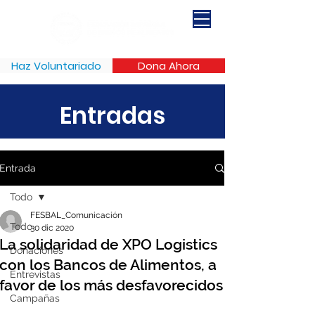
Haz Voluntariado
Dona Ahora
Entradas
Entrada
Todo
FESBAL_Comunicación
Todo
30 dic 2020
La solidaridad de XPO Logistics
Donaciones
con los Bancos de Alimentos, a
Entrevistas
favor de los más desfavorecidos
Campañas