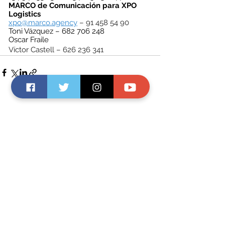
MARCO de Comunicación para XPO 
Logistics
xpo@marco.agency
– 91 458 54 90
Toni Vázquez – 682 706 248
Oscar Fraile
Víctor Castell – 626 236 341
Ver todo
Entradas recientes