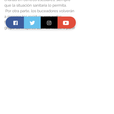
que la situación sanitaria lo permita.
Por otra parte, los buceadores volverán 
a recoger los residuos con redes 
fabricadas         artesanalmente por un 
grupo de mujeres del País Vasco, a partir 
de restos de redes abandonadas en el 
mar y recuperadas por los Vigilante 
Marinos. Gracias a un proyecto de 
colaboración entre estas mujeres y la 
Red de Vigilantes, con apoyo del 
Proyecto Libera, las artesanas pueden 
mantener unas condiciones dignas de 
trabajo dando una nueva vida a estas 
artes, que ahora sirven para "pescar" 
plásticos y otras basuras. Está previsto 
que este proyecto se extienda a otras 
comunidades.