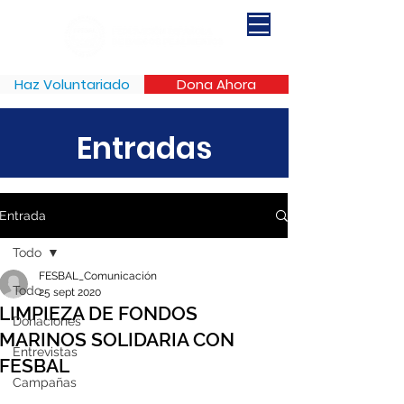
Haz Voluntariado
Dona Ahora
Entradas
Entrada
Todo
FESBAL_Comunicación
Todo
25 sept 2020
LIMPIEZA DE FONDOS
Donaciones
MARINOS SOLIDARIA CON
Entrevistas
FESBAL
Campañas