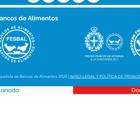
ancos de Alimentos
spañola de Bancos de Alimentos 2020 |
AVISO LEGAL Y POLÍTICA DE PRIVAC
tariado
Do
Española de Bancos de Alimentos
iejo. Km 12,8
 28049, Madrid
 356 390