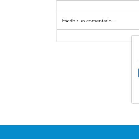
Escribir un comentario...
La Fundación “la Caixa” y
CaixaBank recogen 1,6
millones de euros para los
Bancos de Alimentos