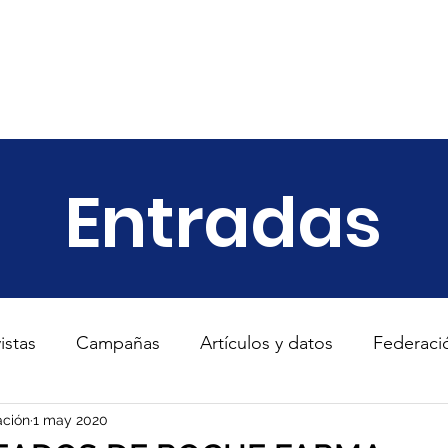
ariado
Empresas
Transparencia
Informes
Noticias
Entradas
istas
Campañas
Artículos y datos
Federaci
s
ción
1 may 2020
TodosConUcrania