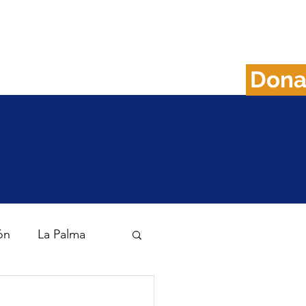
Don
FAQS
Plan B
ón
La Palma