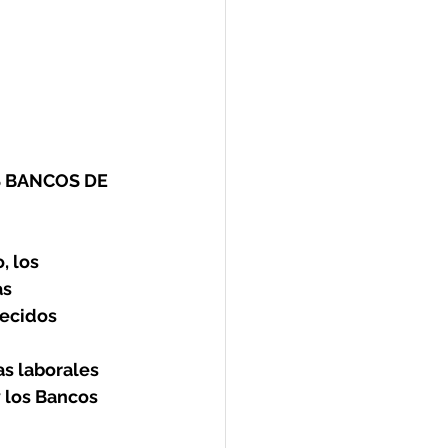
 BANCOS DE 
 los 
s 
recidos
s laborales 
 los Bancos 