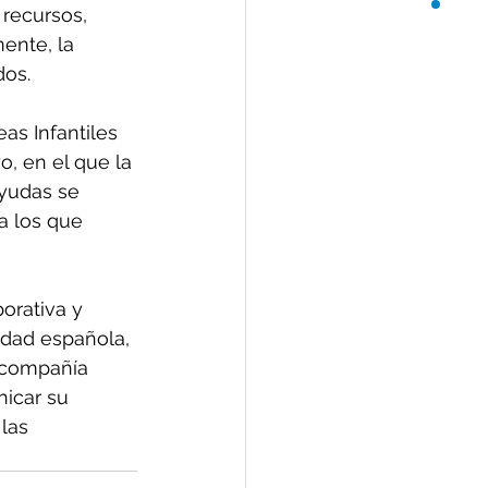
recursos, 
ente, la 
dos.
s Infantiles 
, en el que la 
ayudas se 
a los que 
orativa y 
dad española, 
 compañía 
icar su 
las 