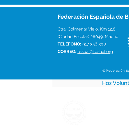
Federación Española de B
Ctra. Colmenar Viejo. Km 12,8
(Ciudad Escolar) 28049, Madrid
TELÉFONO:
917 356 390
CORREO:
fesbal@fesbal.org
© Federación E
Haz Volun
Federación 
Ctra. Colmenar V
(Ciudad Escolar)
TELÉFONO:
917