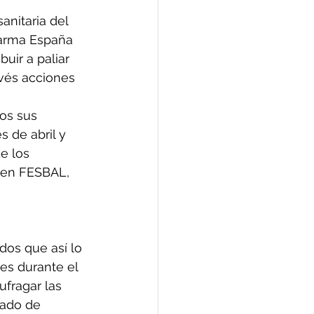
anitaria del 
Farma España 
uir a paliar 
vés acciones 
os sus 
 de abril y 
e los 
 en FESBAL, 
dos que así lo 
s durante el 
ufragar las 
dado de 