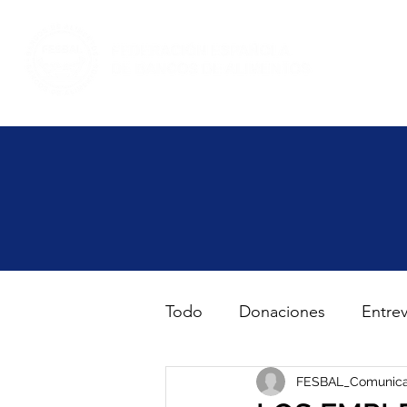
Inicio
Haz volunt
Todo
Donaciones
Entrev
Gran Recogida de Alimento
FESBAL_Comunica