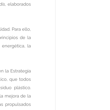
dís
, elaborados 
dad. Para ello, 
ncipios de la 
energética, la 
 la Estrategia 
ico, que todos 
iduo plástico. 
a mejora de la 
s propulsados 