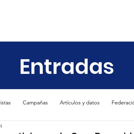
ariado
Empresas
Transparencia
Informes
Noticias
Entradas
istas
Campañas
Artículos y datos
Federaci
s
21
TodosConUcrania