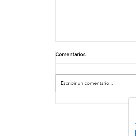
Comentarios
Escribir un comentario...
La UAR de la Guardia Civil,
presentará el evento
solidario “UAR- Gladiator-
Race”