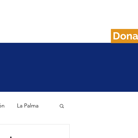
Don
FAQS
Plan B
ón
La Palma