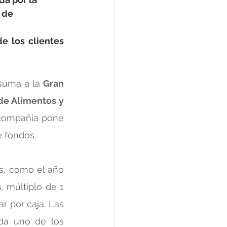
 de 
 los clientes 
.
suma a la 
Gran 
e Alimentos y 
 compañía pone 
e fondos.
s, como el año 
 múltiplo de 1 
 por caja. Las 
da uno de los 