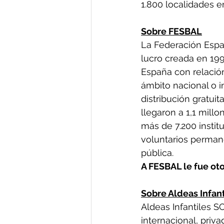
1.800 localidades e
Sobre FESBAL
La Federación Espa
lucro creada en 199
España con relació
ámbito nacional o 
distribución gratuit
llegaron a 1,1 mill
más de 7.200 institu
voluntarios permane
pública.
A FESBAL le fue oto
Sobre Aldeas Infan
Aldeas Infantiles S
internacional, priva