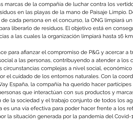
s marcas de la compañía de luchar contra los vertid
siduos en las playas de la mano de Paisaje Limpio. 
n de cada persona en el concurso, la ONG limpiará un
ara liberarlo de residuos. El objetivo está en consegu
cias a las cuales la organización limpiará hasta 16 km
ace para afianzar el compromiso de P&G y acercar a t
ocial a las personas, contribuyendo a atender a los 
 circunstancias complejas a nivel social, económico y
r el cuidado de los entornos naturales. Con la coord
ay España, la compañía ha querido hacer partícipes 
 personas que interactúan con sus productos y marca
 de la sociedad y el trabajo conjunto de todos los a
a es una vía efectiva para poder hacer frente a los re
r la situación generada por la pandemia del Covid-19 