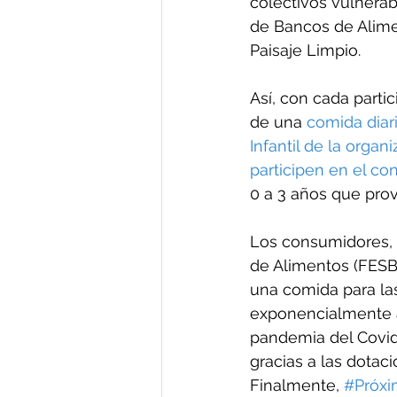
colectivos vulnerab
de Bancos de Alime
Paisaje Limpio.
Así, con cada parti
de una 
comida diari
Infantil de la organ
participen en el co
0 a 3 años que prov
Los consumidores, 
de Alimentos (FESBA
una comida para la
exponencialmente a
pandemia del Covid-
gracias a las dotac
Finalmente, 
#Próx