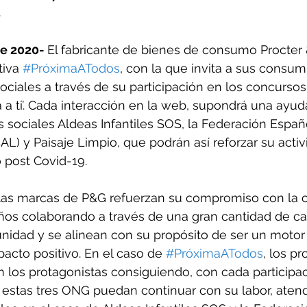
.
de 2020- 
El fabricante de bienes de consumo Procter
tiva 
#PróximaATodos
, con la que invita a sus consum
ociales a través de su participación en los concursos
a ti’. Cada interacción en la web, supondrá una ayuda 
s sociales Aldeas Infantiles SOS, la Federación Espa
L) y Paisaje Limpio, que podrán así reforzar su activ
 post Covid-19.
, las marcas de P&G refuerzan su compromiso con la c
ños colaborando a través de una gran cantidad de ca
idad y se alinean con su propósito de ser un motor 
pacto positivo. En el caso de 
#PróximaATodos
, los pr
los protagonistas consiguiendo, con cada participac
 estas tres ONG puedan continuar con su labor, atend