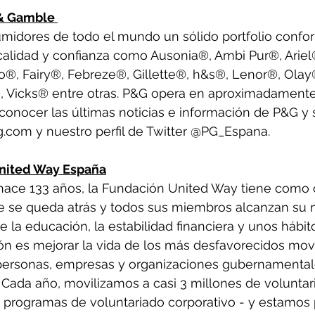
& Gamble 
midores de todo el mundo un sólido portfolio confo
calidad y confianza como Ausonia®, Ambi Pur®, Ariel
®, Fairy®, Febreze®, Gillette®, h&s®, Lenor®, Olay
, Vicks® entre otras. P&G opera en aproximadamente
 conocer las últimas noticias e información de P&G y 
g.com y nuestro perfil de Twitter @PG_Espana. 
nited Way España
ce 133 años, la Fundación United Way tiene como o
 se queda atrás y todos sus miembros alcanzan su
e la educación, la estabilidad financiera y unos hábit
ón es mejorar la vida de los más desfavorecidos movi
 personas, empresas y organizaciones gubernamenta
 Cada año, movilizamos a casi 3 millones de voluntari
programas de voluntariado corporativo - y estamos 