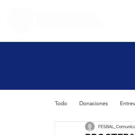
Inicio
Haz volunt
Todo
Donaciones
Entrev
Gran Recogida de Alimento
FESBAL_Comunica