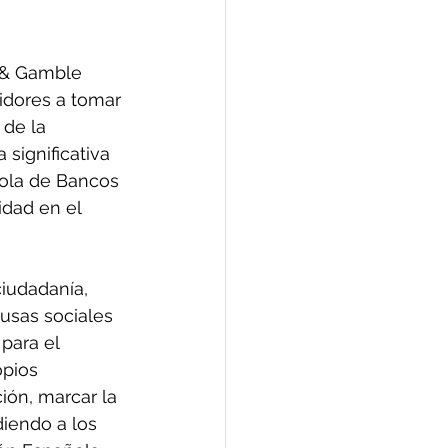
 & Gamble 
idores a tomar 
 de la 
significativa 
ñola de Bancos 
idad en el 
iudadanía, 
usas sociales 
para el 
opios 
ión, marcar la 
iendo a los 