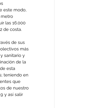
os 
De este modo, 
 metro 
ir las 16.000 
2 de costa. 
ravés de sus 
colectivos más 
 sanitario y 
inación de la 
de esta 
s; teniendo en 
gentes que 
tos de nuestro 
y así salir 