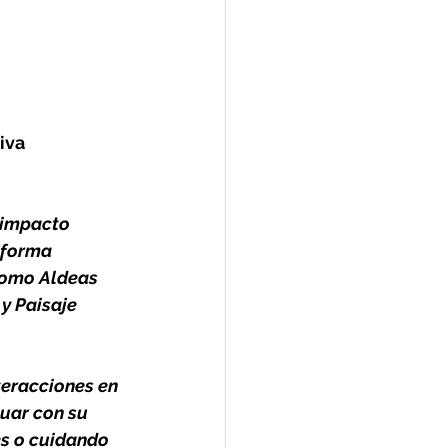
iva 
 impacto 
aforma 
 como Aldeas 
y Paisaje 
teracciones en 
uar con su 
es o cuidando 