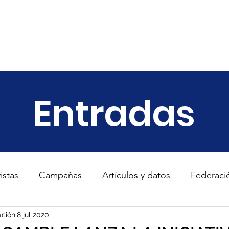
ariado
Empresas
Transparencia
Informes
Noticias
Entradas
istas
Campañas
Artículos y datos
Federaci
s
ción
8 jul 2020
TodosConUcrania