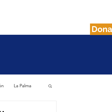
Don
FAQS
Plan B
ón
La Palma