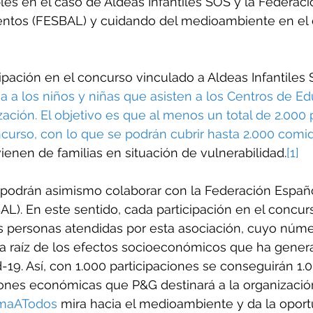
les en el caso de Aldeas Infantiles SOS y la Federac
ntos (FESBAL) y cuidando del medioambiente en el 
cipación en el concurso vinculado a Aldeas Infantiles 
a a los niños y niñas que asisten a los Centros de E
ización. El objetivo es que al menos un total de 2.000
ncurso, con lo que se podrán cubrir hasta 2.000 comid
ienen de familias en situación de vulnerabilidad.
[1]
podrán asimismo colaborar con la Federación Españ
L). En este sentido, cada participación en el concu
s personas atendidas por esta asociación, cuyo núme
 raíz de los efectos socioeconómicos que ha genera
19. Así, con 1.000 participaciones se conseguirán 1.
iones económicas que P&G destinará a la organización
imaATodos
 mira hacia el medioambiente y da la oport