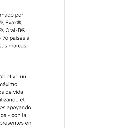
rmado por 
®, Evax®, 
®, Oral-B®, 
 70 países a 
sus marcas, 
bjetivo un 
 máximo 
os de vida 
lizando el 
les apoyando 
os - con la 
presentes en 