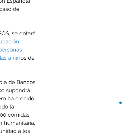
ión Española 
caso de 
SOS, se dotará 
ducación 
 personas 
as a niñ
os de 
ola de Bancos 
rso supondrá 
ro ha crecido 
do la 
000 comidas 
 humanitaria. 
unidad a los 