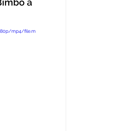
Bimbo a
480p/mp4/file.m