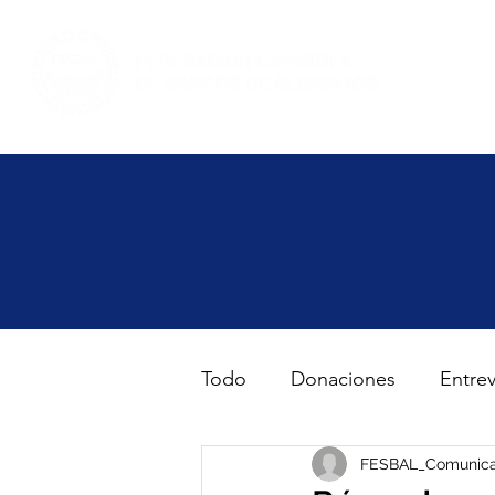
Inicio
Haz volunt
Todo
Donaciones
Entrev
Gran Recogida de Alimento
FESBAL_Comunica