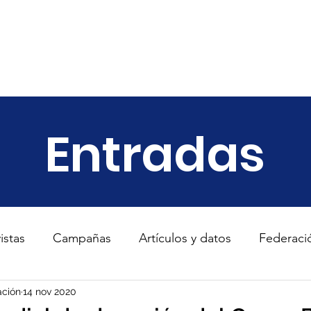
ariado
Empresas
Transparencia
Informes
Noticias
Entradas
istas
Campañas
Artículos y datos
Federaci
s
ción
14 nov 2020
TodosConUcrania