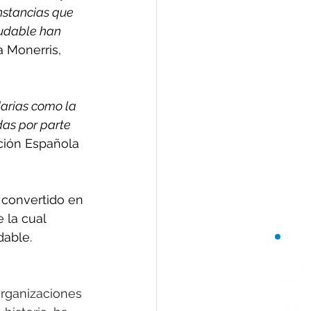
unstancias que 
ludable han 
a Monerris, 
darias como la 
as por parte 
ción Española 
 convertido en 
 la cual 
dable.
rganizaciones 