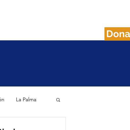
Don
FAQS
Plan B
ón
La Palma