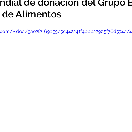
dial de donación del Grupo 
 de Alimentos
tic.com/video/9ae2f2_69a55e5c442241f4bbb22905f76d574a/