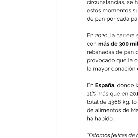
circunstancias, se 
estos momentos su
de pan por cada part
En 2020, la carrera
con 
más de 300 mi
rebanadas de pan d
provocado que la c
la mayor donación 
En 
España
, donde l
11% más que en 2019
total de 4368 kg, l
de alimentos de Mad
ha habido.
“Estamos felices de h