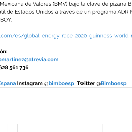
 Mexicana de Valores (BMV) bajo la clave de pizarra 
il de Estados Unidos a través de un programa ADR Niv
MBOY.
o.com/es/global-energy-race-2020-guinness-world-
ón: 
bmartinez@atrevia.com
 628 561 736
Espana
 Instagram
 @
bimboesp
Twitter @
Bimboesp