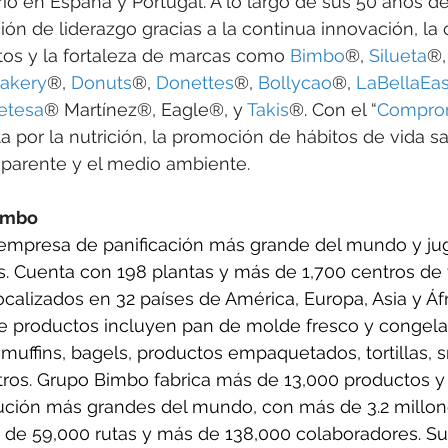
io en España y Portugal. A lo largo de sus 50 años de 
ón de liderazgo gracias a la continua innovación, la 
os y la fortaleza de marcas como 
Bimbo
®, 
Silueta
®,
akery
®, 
Donuts
®, 
Donettes
®, 
Bollycao
®, 
LaBellaEa
etesa
® Martínez®, Eagle®, y 
Takis
®. Con el “
Compro
 por la nutrición, la promoción de hábitos de vida sa
parente y el medio ambiente.
imbo
 empresa de panificación más grande del mundo y ju
s. Cuenta con 198 plantas y más de 1,700 centros de 
calizados en 32 países de América, Europa, Asia y Áfr
de productos incluyen pan de molde fresco y congelad
, muffins, bagels, productos empaquetados, tortillas, 
 otros. Grupo Bimbo fabrica más de 13,000 productos y
ibución más grandes del mundo, con más de 3.2 millo
r de 59,000 rutas y más de 138,000 colaboradores. Su