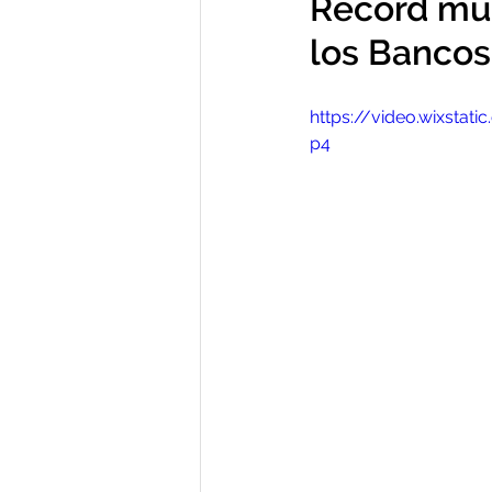
Récord mun
los Bancos
https://video.wixsta
p4