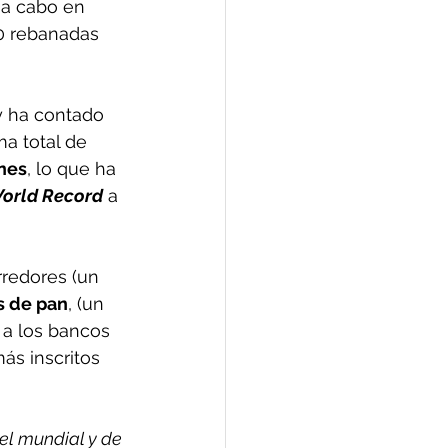
 a cabo en 
0 rebanadas 
y ha contado 
ma total de 
nes
, lo que ha 
orld Record
 a 
rredores (un 
s de pan
, (un 
 a los bancos 
ás inscritos 
vel mundial y de 