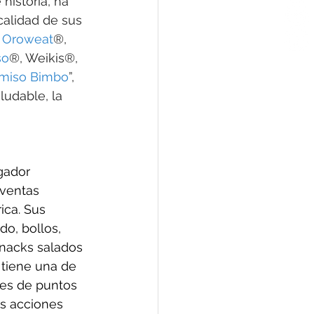
historia, ha 
calidad de sus 
 
Oroweat
®, 
so
®, Weikis®, 
miso Bimbo
”, 
ludable, la 
gador 
ventas 
ica. Sus 
o, bollos, 
snacks salados 
 tiene una de 
nes de puntos 
s acciones 