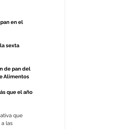
pan en el 
la sexta 
n de pan del 
de Alimentos
s que el año 
iativa que 
a las 