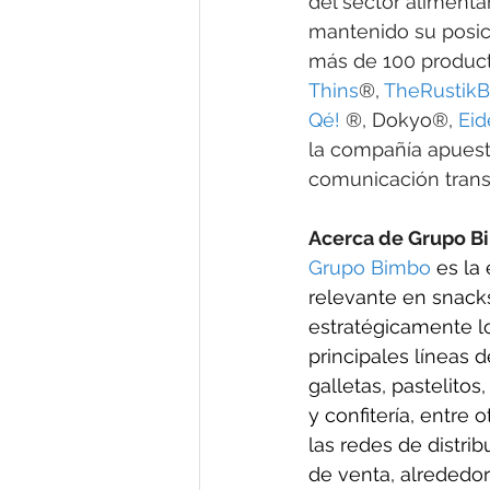
del sector alimentar
mantenido su posici
más de 100 product
Thins
®, 
TheRustikB
Qé!
 ®, Dokyo®, 
Eid
la compañía apuesta
comunicación trans
Acerca de Grupo B
Grupo Bimbo
 es la
relevante en snack
estratégicamente lo
principales líneas 
galletas, pastelitos
y confitería, entre
las redes de distr
de venta, alrededo