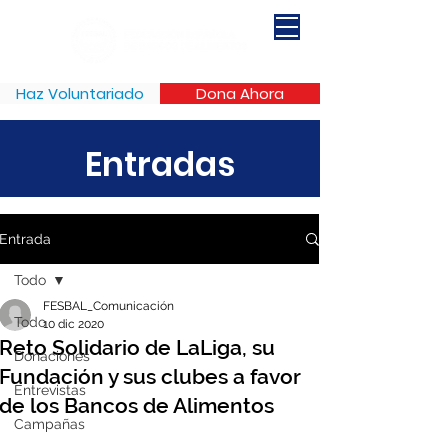
Haz Voluntariado
Dona Ahora
Entradas
Entrada
Todo
FESBAL_Comunicación
Todo
10 dic 2020
Reto Solidario de LaLiga, su
Donaciones
Fundación y sus clubes a favor
Entrevistas
de los Bancos de Alimentos
Campañas