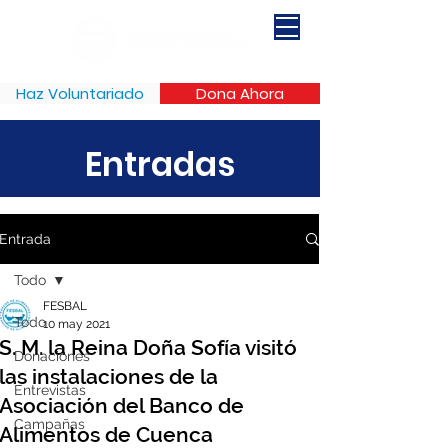
Haz Voluntariado
Dona Ahora
Entradas
Entrada
Todo
FESBAL
Todo
10 may 2021
S. M. la Reina Doña Sofía visitó
Donaciones
las instalaciones de la
Entrevistas
Asociación del Banco de
Campañas
Alimentos de Cuenca