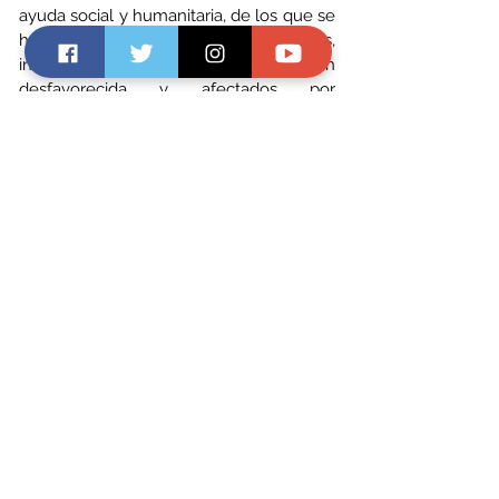
ayuda social y humanitaria, de los que se 
han beneficiado niños, mayores, 
inmigrantes, discapacitados, población 
desfavorecida y afectados por 
catástrofes naturales. 
Ver todo
Entradas recientes