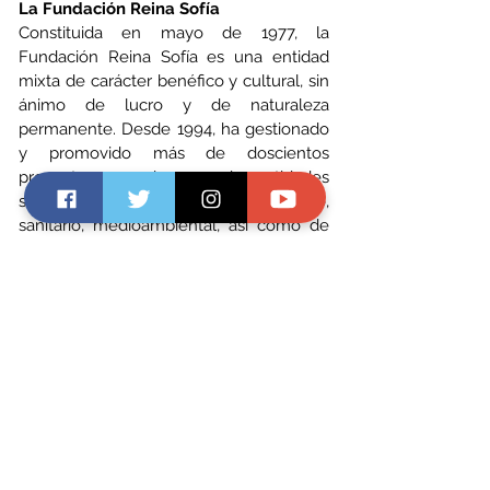
La Fundación Reina Sofía
Constituida en mayo de 1977, la 
Fundación Reina Sofía es una entidad 
mixta de carácter benéfico y cultural, sin 
ánimo de lucro y de naturaleza 
permanente. Desde 1994, ha gestionado 
y promovido más de doscientos 
proyectos con decenas de entidades 
sociales, de contenido educativo, 
sanitario, medioambiental, así como de 
ayuda social y humanitaria, de los que se 
han beneficiado niños, mayores, 
inmigrantes, discapacitados, población 
desfavorecida y afectados por 
catástrofes naturales. 
Desde 2012 la Fundación Reina Sofía ha 
colaborado con los bancos de alimentos 
en varios proyectos, destinando a los 
mismos un importe superior a los 
2.100.000 euros.