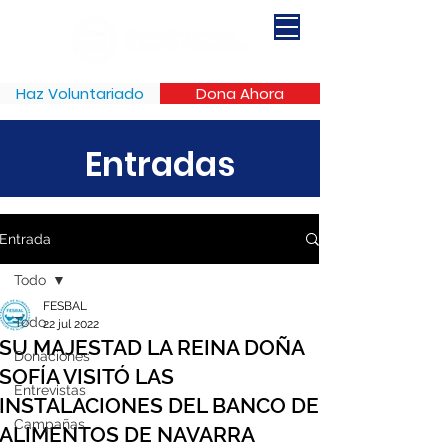
Haz Voluntariado
Dona Ahora
Entradas
Entrada
Todo
FESBAL
Todo
22 jul 2022
SU MAJESTAD LA REINA DOÑA
Donaciones
SOFÍA VISITÓ LAS
Entrevistas
INSTALACIONES DEL BANCO DE
Campañas
ALIMENTOS DE NAVARRA