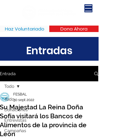
Haz Voluntariado
Dona Ahora
Entradas
Entrada
Todo
FESBAL
Todo
30 sept 2022
Su Majestad La Reina Doña
Donaciones
Sofía visitará los Bancos de
Entrevistas
Alimentos de la provincia de
Campañas
León