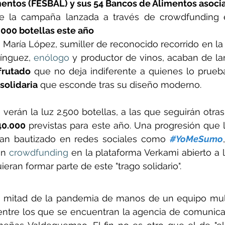
entos (FESBAL) y sus 54 Bancos de Alimentos asoci
.000 botellas este año
 María López, sumiller de reconocido recorrido en la d
ínguez, 
enólogo
 y productor de vinos, acaban de la
frutado
 que no deja indiferente a quienes lo prueb
solidaria
 que esconde tras su diseño moderno.
erán la luz 2.500 botellas, a las que seguirán otras 
40.000
 previstas para este año. Una progresión que 
 han bautizado en redes sociales como 
#YoMeSumo
,
n 
crowdfunding
 en la plataforma Verkami abierto a l
eran formar parte de este "trago solidario".
 mitad de la pandemia de manos de un equipo multid
entre los que se encuentran la agencia de comunicac