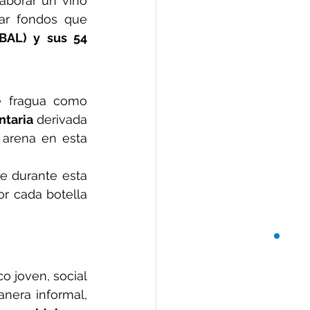
borar un vino 
ar fondos que 
AL) y sus 54 
se fragua como 
ntaria
 derivada 
arena en esta 
re durante esta 
 cada botella 
 joven, social 
era informal, 