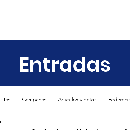
ariado
Empresas
Transparencia
Informes
Noticias
Entradas
istas
Campañas
Artículos y datos
Federaci
s
1
TodosConUcrania