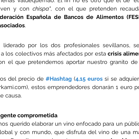
eñas Valdequemao. El fin no es otro que el de "ela
joven y con 
chispa"
, con el que pretenden recaud
deración Española de Bancos de Alimentos (FESB
asociados
. 
o, liderado por los dos profesionales sevillanos, 
a los colectivos más afectados por esta 
crisis alime
on el que pretendemos aportar nuestro granito de 
ros del precio de 
#Hashtag
 (
4,15 euros
 si se adquie
kami.com), estos emprendedores donarán 1 euro por
le causa.
ra gente comprometida
os querido elaborar un vino enfocado para un público
obal y con mundo, que disfruta del vino de una man