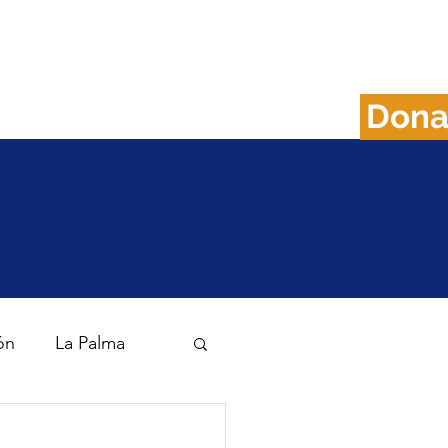
Don
FAQS
Plan B
ón
La Palma