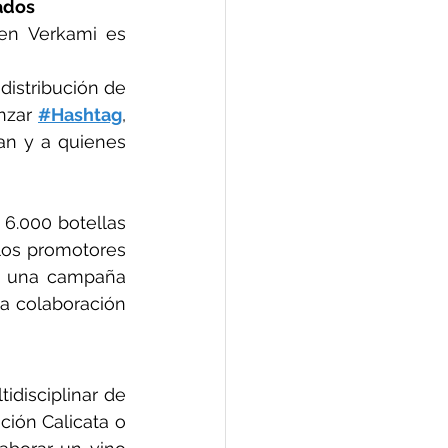
ados
La previsión de la campaña lanzada a través de crowdfunding en Verkami es 
istribución de 
nzar 
#Hashtag
, 
an y a quienes 
6.000 botellas 
los promotores 
 una campaña 
a colaboración 
isciplinar de 
ión Calicata o 