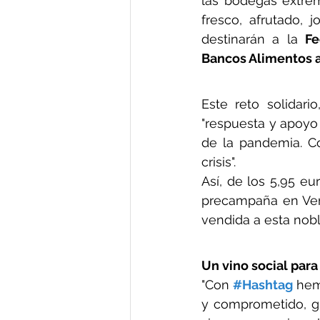
las bodegas extrem
fresco, afrutado, 
destinarán a la 
Fe
Bancos Alimentos 
Este reto solidari
"respuesta y apoyo 
de la pandemia. C
crisis".
Así, de los 5,95 eu
precampaña en Ver
vendida a esta nob
Un vino social pa
"Con 
#Hashtag
 hem
y comprometido, gl