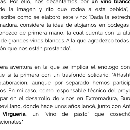
las. Por ello, nos decantamos por 
un vino blanc
 de la imagen y rito que rodea a esta bebida", 
ribe cómo se elaboró este vino: "Dada la estrecha
adura, consideré la idea de alojarnos en bodegas
nozco de primera mano, la cual cuenta con la últi
 de grandes vinos blancos. A la que agradezco todas la
ón que nos están prestando".
mera aventura en la que se implica el enólogo con
ue sí la primera con un trasfondo solidario: "#Hash
laboración, aunque por separado hemos particip
os. En mi caso, como responsable técnico del proye
cipar en el desarrollo de vinos en Extremadura, Bur
e sevillano, donde hace unos años lancé, junto con An
 
Virguería
, un 'vino de pasto' que cosechó 
cionales".