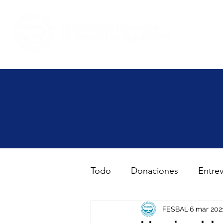
Inicio
Haz volunt
Todo
Donaciones
Entrev
Gran Recogida de Alimento
FESBAL
6 mar 202