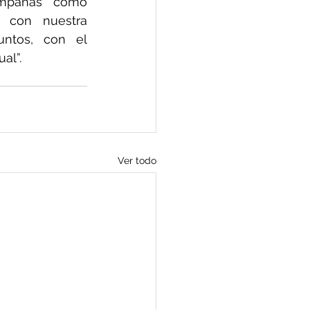
Federación nos sentimos especialmente agradecidos a que campañas como 
 con nuestra 
ntos, con el 
al”.
Ver todo