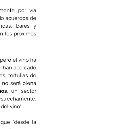
mente por vía 
o acuerdos de 
distribución y representación, por lo que en breve llegará a tiendas, bares y 
n los próximos 
ero el vino ha 
e han acercado 
 tertulias de 
 no será plena 
nos
, un sector 
trechamente, 
el vino".
que “desde la 