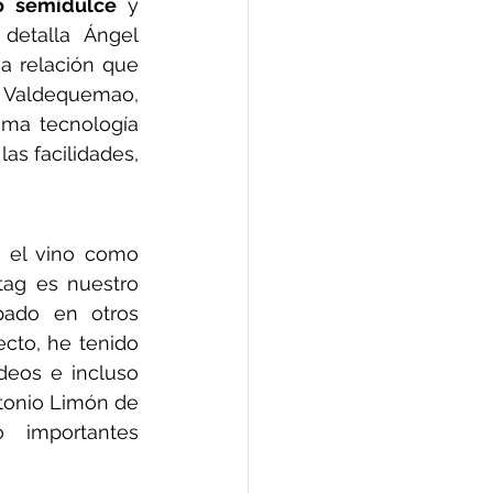
o semidulce
 y 
detalla Ángel 
 relación que 
 Valdequemao, 
ma tecnología 
s facilidades, 
 el vino como 
tag es nuestro 
ado en otros 
cto, he tenido 
deos e incluso 
tonio Limón de 
importantes 