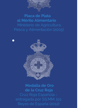
Placa de Plata
al Mérito Alimentario
Ministerio de Agricultura,
Pesca y Alimentación (2005)
Medalla de Oro
de la Cruz Roja
Cruz Roja Española -
entregada por SS.MM. los
Reyes de España (2012)