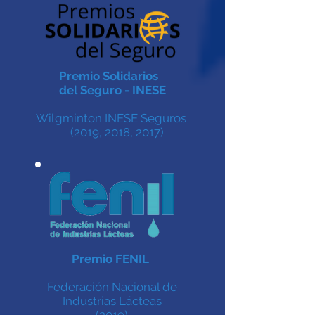
Premio Solidarios
del Seguro - INESE
Wilgminton INESE Seguros
(2019, 2018, 2017)
Premio FENIL
Federación Nacional de
Industrias Lácteas