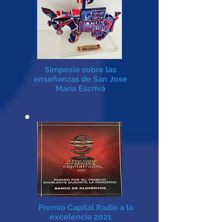
Simposio sobre las
enseñanzas de San Jose
María Escrivá
Premio Capital Radio a la
excelencia 2021