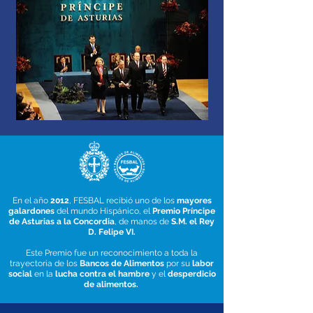
En el año
2012
, FESBAL recibió uno de los
mayores
galardones
del mundo Hispánico, el
Premio Príncipe
de Asturias a la Concordia
, de manos de
S.M. el Rey
D. Felipe VI.
Este Premio fue un reconocimiento a toda la
trayectoria de los
Bancos de Alimentos
por su
labor
social
en la
lucha contra el hambre
y el
desperdicio
de alimentos.