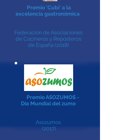
Premio 'Cubi' a la
excelencia gastronómica
Federación de Asociaciones
de Cocineros y Reposteros
de España
(2018)
Premio ASOZUMOS -
Día Mundial del zumo
Asozumos
(2017)