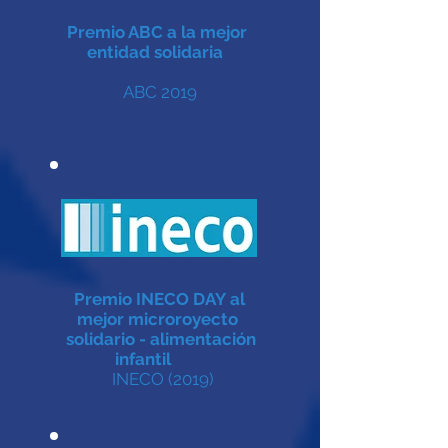
Premio ABC a la mejor
entidad solidaria
ABC 2019
Premio INECO DAY al
mejor microroyecto
solidario - alimentación
infantil
INECO (2019)